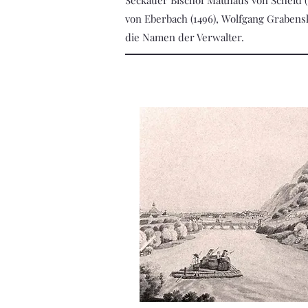
Seckauer Bischof Matthäus von Scheid (
von Eberbach (1496), Wolfgang Grabenski
die Namen der Verwalter.