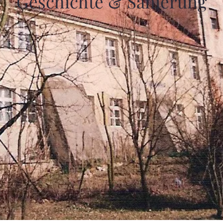
Geschichte & Sanierung
B
R
U
T