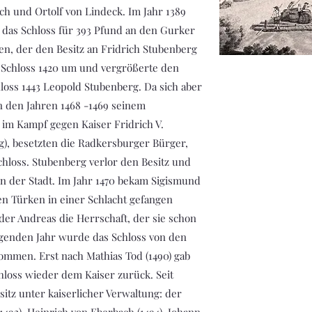
ch und Ortolf von Lindeck. Im Jahr 1389
 das Schloss für 393 Pfund an den Gurker
en, der den Besitz an Fridrich Stubenberg
 Schloss 1420 um und vergrößerte den
hloss 1443 Leopold Stubenberg. Da sich aber
n den Jahren 1468 -1469 seinem
im Kampf gegen Kaiser Fridrich V.
), besetzten die Radkersburger Bürger,
chloss. Stubenberg verlor den Besitz und
in der Stadt. Im Jahr 1470 bekam Sigismund
en Türken in einer Schlacht gefangen
r Andreas die Herrschaft, der sie schon
lgenden Jahr wurde das Schloss von den
mmen. Erst nach Mathias Tod (1490) gab
loss wieder dem Kaiser zurück. Seit
itz unter kaiserlicher Verwaltung: der