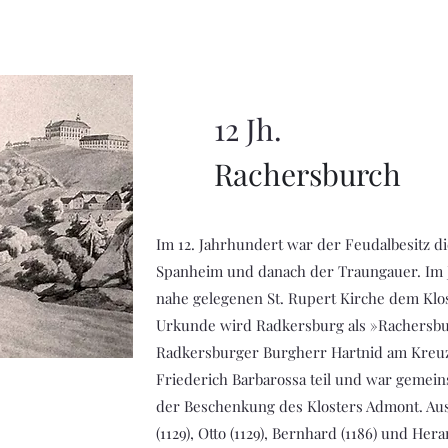
12 Jh.
Rachersburch
Im 12. Jahrhundert war der Feudalbesitz di
Spanheim und danach der Traungauer. Im Jah
nahe gelegenen St. Rupert Kirche dem Klos
Urkunde wird Radkersburg als »Rachersbu
Radkersburger Burgherr Hartnid am Kreuz
Friederich Barbarossa teil und war gemei
der Beschenkung des Klosters Admont. Aus
(1129), Otto (1129), Bernhard (1186) und Her