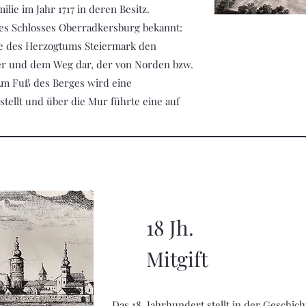
lie im Jahr 1717 in deren Besitz.
 des Schlosses Oberradkersburg bekannt:
fie des Herzogtums Steiermark den
er und dem Weg dar, der von Norden bzw.
Am Fuß des Berges wird eine
tellt und über die Mur führte eine auf
18 Jh.
Mitgift
Das 18. Jahrhundert stellt in der Geschic