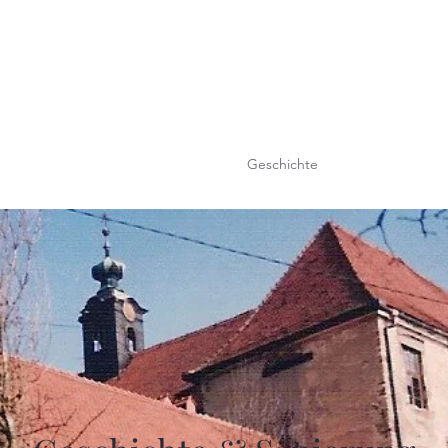
Ch
â
teau Agata
Besichtigung
Events / Hochzeit
Geschichte
Anreise
Schau