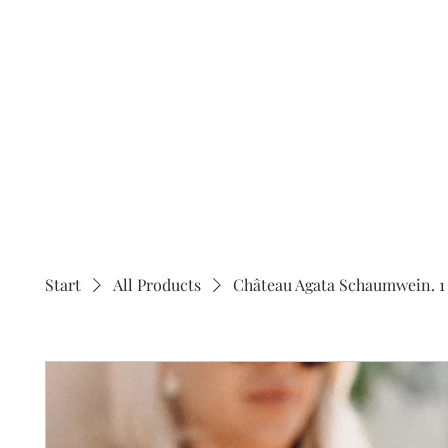
Ch
â
Home
Besichtigung
Events / H
Start
All Products
Château Agata Schaumwein. 1 K